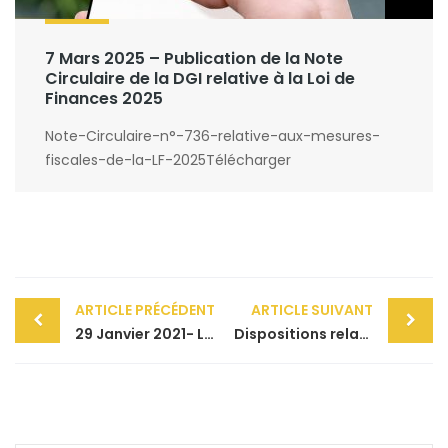
7 Mars 2025 – Publication de la Note
Circulaire de la DGI relative à la Loi de
Finances 2025
Note-Circulaire-n°-736-relative-aux-mesures-
fiscales-de-la-LF-2025Télécharger
Post
ARTICLE PRÉCÉDENT
ARTICLE SUIVANT
navigation
29 Janvier 2021- Loi de finances 2021 : Traitement fiscal applicable aux avances en comptes courants d’associés en matière de droits d’enregistrement
Dispositions relatives à la publicité au registre du commerce électronique et au dépôt des états de synthèse des sociétés par voie électronique