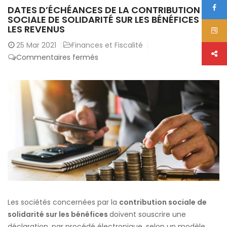
DATES D’ÉCHÉANCES DE LA CONTRIBUTION
SOCIALE DE SOLIDARITÉ SUR LES BÉNÉFICES ET
LES REVENUS
25
Mar 2021
Finances et Fiscalité
sur
Commentaires fermés
Dates
d’échéances
de
la
contribution
sociale
de
solidarité
sur
les
bénéfices
Les sociétés concernées par la
contribution sociale de
et
solidarité sur les bénéfices
doivent souscrire une
les
déclaration, par procédé électronique, selon un modèle
revenus