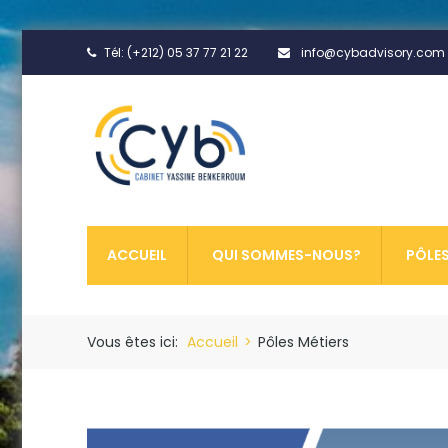
Tél: (+212) 05 37 77 21 22
info@cybadvisory.com
ACCUEIL
QUI SOMMES-NOUS?
PÔLES
Vous êtes ici:
Accueil
>
Pôles Métiers