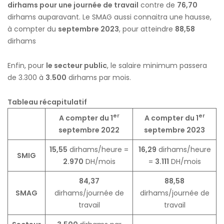
dirhams pour une journée de travail
contre de
76,70
dirhams auparavant. Le SMAG aussi connaitra une hausse,
à compter du
septembre 2023
, pour atteindre
88,58
dirhams
Enfin, pour
le secteur public
, le salaire minimum passera
de 3.300 à
3.500
dirhams par mois.
Tableau récapitulatif
er
er
A compter du 1
A compter du 1
septembre 2022
septembre 2023
15,55
dirhams/heure =
16,29
dirhams/heure
SMIG
2.970
DH/mois
=
3.111
DH/mois
84,37
88,58
SMAG
dirhams/journée de
dirhams/journée de
travail
travail