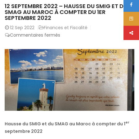
12 SEPTEMBRE 2022 – HAUSSE DU SMIG ET DU
SMAG AU MAROC À COMPTER DU 1ER
SEPTEMBRE 2022
12
Sep 2022
Finances et Fiscalité
sur
Commentaires fermés
12
Septembre
2022
–
Hausse
du
SMIG
et
du
SMAG
au
er
Hausse du SMIG et du SMAG au Maroc à compter du 1
Maroc
septembre 2022
à
compter