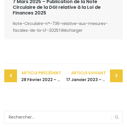
7 Mars 2025 – Publication de la Note
Circulaire de la DGI relative à la Loi de
Finances 2025
Note-Circulaire-n°-736-relative-aux-mesures-
fiscales-de-la-LF-2025Télécharger
Post
ARTICLE PRÉCÉDENT
ARTICLE SUIVANT
navigation
28 Février 2022 – Revoir l’Emission l’Info en Face du 21 Février 2021
17 Janvier 2023 – Consultez Notre Bulletin d’Information relatif aux mesures fiscales de la loi de Finances 2023 impactant le Mois de Janvier 2023.
Rechercher :