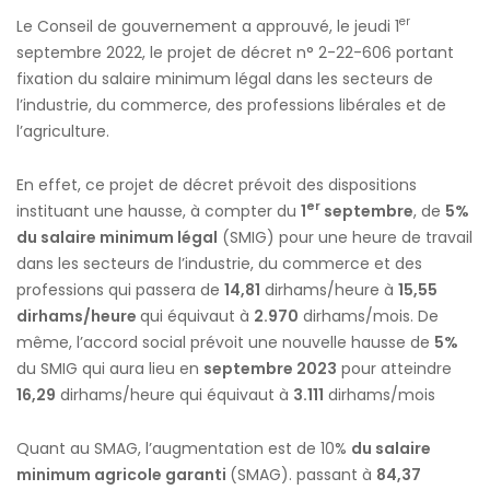
er
du
Le Conseil de gouvernement a approuvé, le jeudi 1
1er
septembre 2022, le projet de décret n° 2-22-606 portant
septembre
fixation du salaire minimum légal dans les secteurs de
2022
l’industrie, du commerce, des professions libérales et de
l’agriculture.
En effet, ce projet de décret prévoit des dispositions
er
instituant une hausse, à compter du
1
septembre
, de
5%
du salaire minimum légal
(SMIG) pour une heure de travail
dans les secteurs de l’industrie, du commerce et des
professions qui passera de
14,81
dirhams/heure à
15,55
dirhams/heure
qui équivaut à
2.970
dirhams/mois. De
même, l’accord social prévoit une nouvelle hausse de
5%
du SMIG qui aura lieu en
septembre 2023
pour atteindre
16,29
dirhams/heure qui équivaut à
3.111
dirhams/mois
Quant au SMAG, l’augmentation est de 10%
du salaire
minimum agricole garanti
(SMAG). passant à
84,37