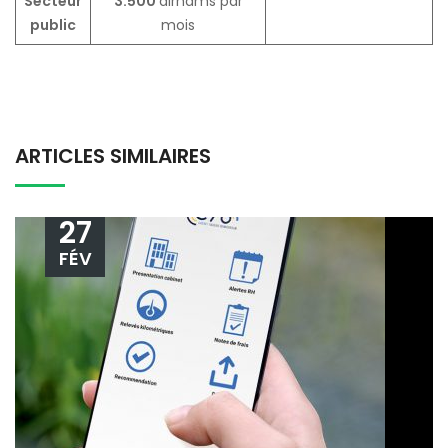
Secteur
3.500
dirhams par
public
mois
ARTICLES SIMILAIRES
27
FÉV