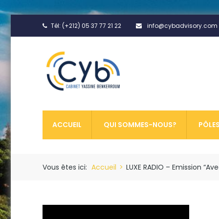
Tél: (+212) 05 37 77 21 22
info@cybadvisory.com
ACCUEIL
QUI SOMMES-NOUS?
PÔLES
Vous êtes ici:
Accueil
>
LUXE RADIO – Emission “Avec