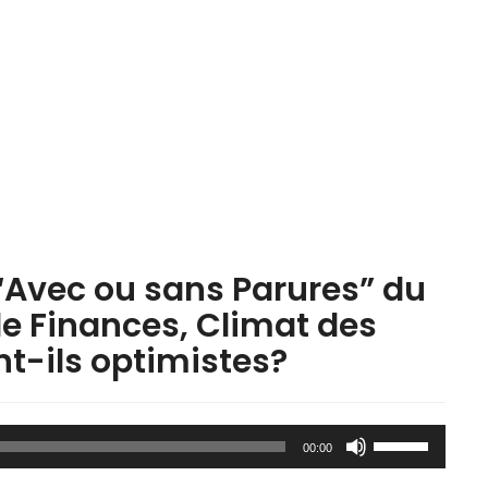
“Avec ou sans Parures” du
de Finances, Climat des
nt-ils optimistes?
Utilisez
00:00
les