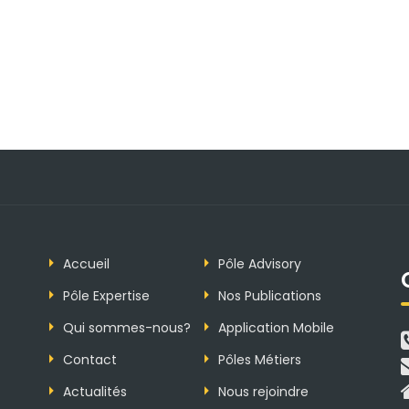
flèches
haut/bas
pour
augmenter
ou
diminuer
le
volume.
Accueil
Pôle Advisory
Pôle Expertise
Nos Publications
Qui sommes-nous?
Application Mobile
Contact
Pôles Métiers
Actualités
Nous rejoindre