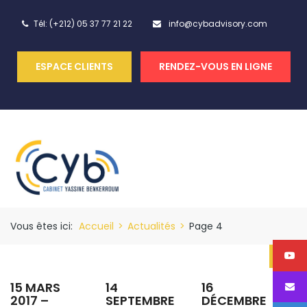
Tél: (+212) 05 37 77 21 22
info@cybadvisory.com
ESPACE CLIENTS
RENDEZ-VOUS EN LIGNE
Vous êtes ici:
Accueil
>
Actualités
>
Page 4
15 MARS
14
16
2017 –
SEPTEMBRE
DÉCEMBRE