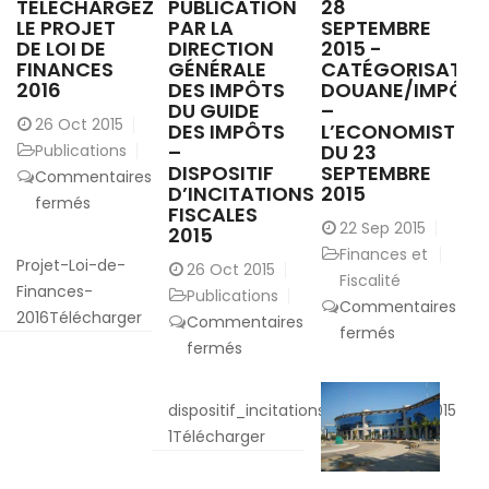
TÉLÉCHARGEZ
PUBLICATION
28
le
LE PROJET
PAR LA
SEPTEMBRE
Revenu
DE LOI DE
DIRECTION
2015 -
FINANCES
GÉNÉRALE
CATÉGORISATIO
2016
DES IMPÔTS
DOUANE/IMPÔT
DU GUIDE
–
26
Oct 2015
DES IMPÔTS
L’ECONOMISTE
–
DU 23
Publications
DISPOSITIF
SEPTEMBRE
Commentaires
D’INCITATIONS
2015
sur
fermés
FISCALES
Téléchargez
22
Sep 2015
2015
le
Finances et
Projet-Loi-de-
26
Oct 2015
Projet
Fiscalité
Finances-
Publications
de
Commentaires
2016Télécharger
Commentaires
sur
Loi
fermés
sur
fermés
28
de
Publication
Septembre
Finances
par
dispositif_incitations_fiscales_fr_2015-
2015
2016
la
1Télécharger
-
Direction
Catégorisat
Générale