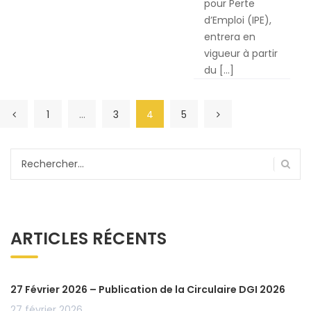
pour Perte
2015
d’Emploi (IPE),
entrera en
vigueur à partir
du […]
1
…
3
4
5
Rechercher :
ARTICLES RÉCENTS
27 Février 2026 – Publication de la Circulaire DGI 2026
27 février 2026