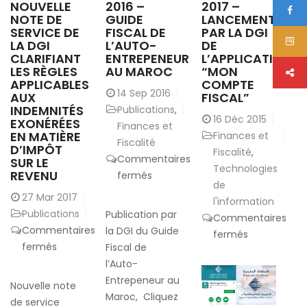
NOUVELLE
2016 –
2017 –
NOTE DE
GUIDE
LANCEMENT
SERVICE DE
FISCAL DE
PAR LA DGI
LA DGI
L’AUTO-
DE
CLARIFIANT
ENTREPENEUR
L’APPLICATION
LES RÈGLES
AU MAROC
“MON
APPLICABLES
COMPTE
14
Sep 2016
AUX
FISCAL”
INDEMNITÉS
Publications
,
16
Déc 2015
EXONÉRÉES
Finances et
EN MATIÈRE
Finances et
Fiscalité
D’IMPÔT
Fiscalité
,
Commentaires
SUR LE
Technologies
REVENU
sur
fermés
de
14
27
Mar 2017
l'information
Septembre
Publications
Publication par
Commentaires
2016
Commentaires
la DGI du Guide
sur
fermés
–
sur
fermés
Fiscal de
16
Guide
15
l’Auto-
Décembre
Fiscal
Mars
Entrepeneur au
2017
Nouvelle note
de
2017
Maroc, Cliquez
–
de service
l’Auto-