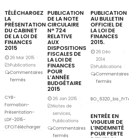
TÉLÉCHARGEZ
PUBLICATION
PUBLICATION
LA
DE LA NOTE
AU BULLETIN
PRÉSENTATION
CIRCULAIRE
OFFICIEL DE
DU CABINET
N° 724
LA LOI DE
DE LA LOI DE
RELATIVE
FINANCES
FINANCES
AUX
2015.
2015
DISPOSITIONS
26
Déc
FISCALES DE
26
Mar 2015
LA LOI DE
2014
FINANCES
Publications
Publications
POUR
Commentaires
Commentaires
L’ANNÉE
sur
fermés
sur
fermés
BUDGÉTAIRE
Téléchargez
2015
Publication
la
au
CYB-
26
Jan 2015
BO_6320_bis_FrTéléc
présentation
Bulletin
Formation-
Notes de
du
Officiel
Présentation-
services
,
ENTRÉE EN
cabinet
de
LDF-2015-
Publications
VIGUEUR DE
de
la
CFCITélécharger
L’INDEMNITÉ
Commentaires
la
POUR PERTE
Loi
sur
fermés