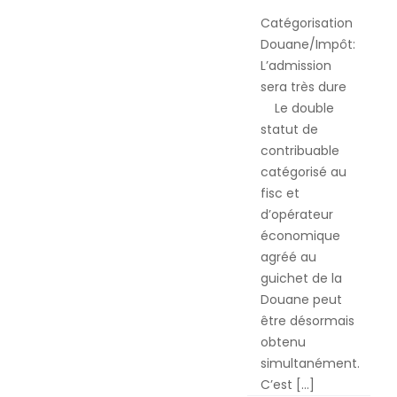
Douane/Imp
des
–
Catégorisation
Impôts
L’Economist
Douane/Impôt:
du
du
L’admission
Guide
23
sera très dure
des
Septembre
Le double
Impôts
2015
statut de
–
contribuable
Dispositif
catégorisé au
d’incitations
fisc et
fiscales
d’opérateur
2015
économique
agréé au
guichet de la
Douane peut
être désormais
obtenu
simultanément.
C’est […]