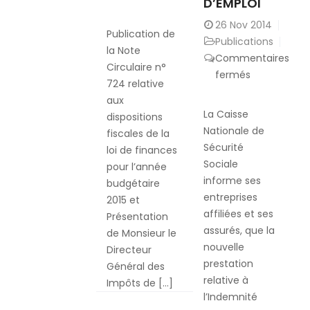
loi
D’EMPLOI
de
Publication
de
Finances
26
Nov 2014
de
Publication de
Finances
2015.
Publications
la
la Note
2015
Commentaires
Note
Circulaire n°
sur
fermés
Circulaire
724 relative
Entrée
n°
aux
en
724
La Caisse
dispositions
vigueur
relative
Nationale de
fiscales de la
de
aux
Sécurité
loi de finances
l’Indemnité
dispositions
Sociale
pour l’année
Pour
fiscales
informe ses
budgétaire
Perte
de
entreprises
2015 et
d’Emploi
la
affiliées et ses
Présentation
loi
assurés, que la
de Monsieur le
de
nouvelle
Directeur
finances
prestation
Général des
pour
relative à
Impôts de […]
l’année
l’Indemnité
budgétaire