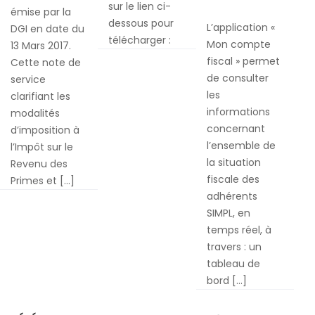
–
sur le lien ci-
Lancement
émise par la
Entrepeneur
Nouvelle
dessous pour
par
L’application «
DGI en date du
au
Note
télécharger :
la
Mon compte
13 Mars 2017.
Maroc
de
DGI
fiscal » permet
Cette note de
Service
de
de consulter
service
de
l’application
les
clarifiant les
la
“Mon
informations
modalités
DGI
Compte
concernant
d’imposition à
clarifiant
Fiscal”
l’ensemble de
l’Impôt sur le
les
la situation
Revenu des
règles
fiscale des
Primes et […]
applicables
adhérents
aux
SIMPL, en
indemnités
temps réel, à
exonérées
travers : un
en
tableau de
matière
bord […]
d’Impôt
sur